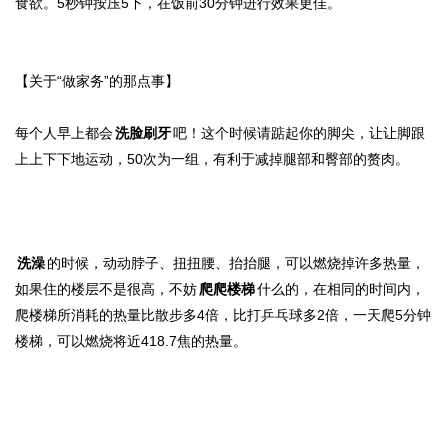
食欲。5秒钟按压5下，在饭前30分钟进行效果更佳。
【关于“做家务”的那点事】
每个人早上都会
洗脸刷牙
吧！这个时候请踮起你的脚尖，让让脚跟
上上下下地运动，50次为一组，有利于减掉腿部和臀部的赘肉。
洗澡
的时候，动动脖子、扭扭腰、抬抬腿，可以燃烧掉许多热量，
如果住的楼层不是很高，不妨
爬爬楼梯
什么的，在相同的时间内，
爬楼梯所消耗的热量比散步多4倍，比打乒乓球多2倍，一天爬5分钟
楼梯，可以燃烧将近418.7焦的热量。